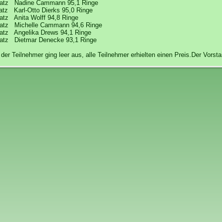
latz Nadine Cammann 95,1 Ringe
atz Karl-Otto Dierks 95,0 Ringe
atz Anita Wolff 94,8 Ringe
latz Michelle Cammann 94,6 Ringe
atz Angelika Drews 94,1 Ringe
atz Dietmar Denecke 93,1 Ringe
 der Teilnehmer ging leer aus, alle Teilnehmer erhielten einen Preis.Der Vorst