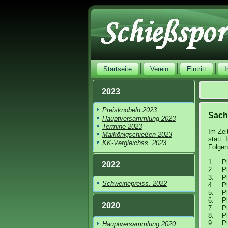
Startseite
Verein
Eintritt
2023
Preisknobeln 2023
Sach
Hauptversammlung 2023
Termine 2023
Im Zei
Maikönigschießen 2023
statt.
KK-Vergleichss. 2023
Folgen
1. Pl
2022
2. Pl
3. Pl
Schweinepreiss. 2022
4. Pl
5. Pl
6. Pl
2020
7. Pl
8. Pl
9. Pla
Hauptversammlung 2020