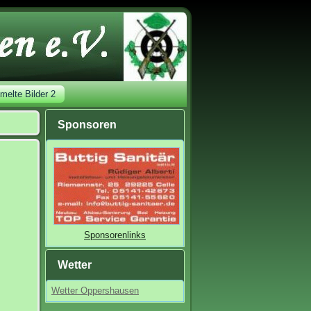
elte Bilder 2
Sponsoren
Sponsorenlinks
Wetter
Wetter Oppershausen