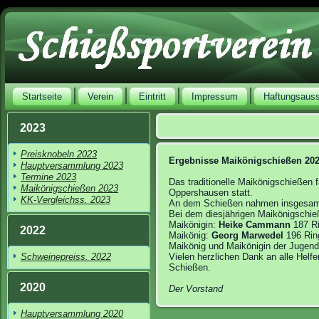
Startseite
Verein
Eintritt
Impressum
Haftungsaus
2023
Preisknobeln 2023
Ergebnisse Maikönigschießen 20
Hauptversammlung 2023
Termine 2023
Das traditionelle Maikönigschießen
Maikönigschießen 2023
Oppershausen statt.
KK-Vergleichss. 2023
An dem Schießen nahmen insgesamt 
Bei dem diesjährigen Maikönigschie
Maikönigin:
Heike Cammann
187 Ri
2022
Maikönig:
Georg Marwedel
196 Rin
Maikönig und Maikönigin der Jugen
Schweinepreiss. 2022
Vielen herzlichen Dank an alle Helfe
Schießen.
2020
Der Vorstand
Hauptversammlung 2020