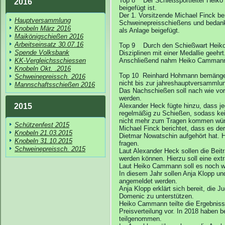
Top 8 Der Schießsportleiter Heiko 
2016
beigefügt ist.
Der 1. Vorsitzende Michael Finck ber
Hauptversammlung
Schweinepreisschießens und bedankte
Knobeln März 2016
als Anlage beigefügt.
Maikönigschießen 2016
Arbeitseinsatz 30.07.16
Top 9 Durch den Schießwart Heiko 
Spende Volksbank
Disziplinen mit einer Medallie geehrt
KK-Vergleichsschiessen
Anschließend nahm Heiko Cammann a
Knobeln Okt. .2016
Top 10 Reinhard Hohmann bemängel
Schweinepreissch. 2016
nicht bis zur jahreshauptversammlun
Mannschaftsschießen 2016
Das Nachschießen soll nach wie vo
werden.
2015
Alexander Heck fügte hinzu, dass jed
regelmäßig zu Schießen, sodass ke
nicht mehr zum Tragen kommen wür
Schützenfest 2015
Michael Finck berichtet, dass es der
Knobeln 21.03.2015
Dietmar Nowatschin aufgehört hat
Knobeln 31.10.2015
fragen.
Schweinepreissch. 2015
Laut Alexander Heck sollen die Beit
werden können. Hierzu soll eine ext
Laut Heiko Cammann soll es noch we
In diesem Jahr sollen Anja Klopp u
angemeldet werden.
Anja Klopp erklärt sich bereit, die 
Domenic zu unterstützen.
Heiko Cammann teilte die Ergebnis
Preisverteilung vor. In 2018 haben
teilgenommen.