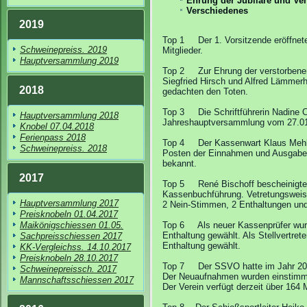
Ehrung der Jubilare und Ve
Verschiedenes
2019
Top 1 Der 1. Vorsitzende eröffnet
Schweinepreiss. 2019
Mitglieder.
Hauptversammlung 2019
Top 2 Zur Ehrung der verstorbenen
Siegfried Hirsch und Alfred Lämmerhi
2018
gedachten den Toten.
Top 3 Die Schriftführerin Nadine 
Hauptversammlung 2018
Jahreshauptversammlung vom 27.01
Knobel 07.04.2018
Ferienpass 2018
Top 4 Der Kassenwart Klaus Mehlen
Schweinepreiss. 2018
Posten der Einnahmen und Ausgaben
bekannt.
2017
Top 5 René Bischoff bescheinigte i
Kassenbuchführung. Vetretungsweis
Hauptversammlung 2017
2 Nein-Stimmen, 2 Enthaltungen un
Preisknobeln 01.04.2017
Maikönigschiessen 01.05.
Top 6 Als neuer Kassenprüfer wur
Enthaltung gewählt. Als Stellvertre
Sachpreisschiessen 2017
Enthaltung gewählt.
KK-Vergleichss. 14.10.2017
Preisknobeln 28.10.2017
Top 7 Der SSVO hatte im Jahr 2018 
Schweinepreissch. 2017
Der Neuaufnahmen wurden einstimm
Mannschaftsschiessen 2017
Der Verein verfügt derzeit über 164 M