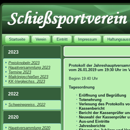
Startseite
Verein
Eintritt
Impressum
Haftungsaus
2023
Preisknobeln 2023
Protokoll der Jahreshauptversa
Hauptversammlung 2023
vom 26.01.2019 um 19:30 Uhr im
Termine 2023
Maikönigschießen 2023
Beginn 19:40 Uhr
KK-Vergleichss. 2023
Tagesordnung
2022
Eröffnung und Begrüßung
Totenehrung
Verlesung des Protokolls v
Schweinepreiss. 2022
Kassenbericht
Bericht der Kassenprüfer un
2020
Neuwahl der Kassenprüfer un
Aus-und Eintritte
Jahresberichte
Hauptversammlung 2020