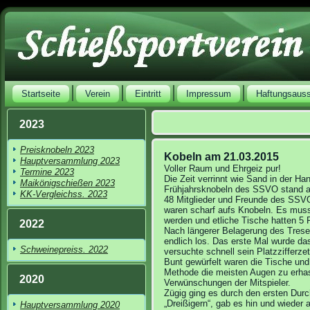
Startseite
Verein
Eintritt
Impressum
Haftungsaus
2023
Preisknobeln 2023
Kobeln am 21.03.2015
Hauptversammlung 2023
Voller Raum und Ehrgeiz pur!
Termine 2023
Die Zeit verrinnt wie Sand in der H
Maikönigschießen 2023
Frühjahrsknobeln des SSVO stand a
KK-Vergleichss. 2023
48 Mitglieder und Freunde des SSVO
waren scharf aufs Knobeln. Es muss
werden und etliche Tische hatten 5 P
2022
Nach längerer Belagerung des Trese
endlich los. Das erste Mal wurde das
Schweinepreiss. 2022
versuchte schnell sein Platzzifferz
Bunt gewürfelt waren die Tische und 
Methode die meisten Augen zu erhas
2020
Verwünschungen der Mitspieler.
Zügig ging es durch den ersten Dur
„Dreißigern“, gab es hin und wieder 
Hauptversammlung 2020