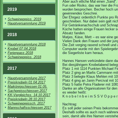
Aber auch etliche Mal einen „Sand“.
Fun oder Risiko, das war hier die F
2019
wurden besprochen. Becher hoch und
gewinnendes Geschrei.
Der Ehrgeiz ordentlich Punkte pro R
Schweinepreiss. 2019
geschrieben. Nur dabei sein galt nich
Hauptversammlung 2019
Für Getränkenachschub und Schnaps
Küche hatten einige Frauen lecker s
Absatz fanden.
2018
Matjes, Käse, Mett – es war eine g
Vielen Dank den Frauen und der jun
Hauptversammlung 2018
Die Zeit verging rasend schnell und 
Knobel 07.04.2018
Computer wurde mit den Spielergebni
Ferienpass 2018
die Siegerliste kam heraus.
Schweinepreiss. 2018
Hannes Hansen verkündete dann da
Bei diesjährigem Knobelabend beleg
2017
Platz 1 mit 1114 Punkten Michael F
Platz 2 ging an Marlis Cammann mi
Platz 3 belegte Klaus Mehlen mit 1
Hauptversammlung 2017
Platz 4 ging an Janin Percival mit 
Preisknobeln 01.04.2017
Platz 5 hatte Petra Fladerer mit 10
Maikönigschiessen 01.05.
Danke an alle Organisatoren für de
Sachpreisschiessen 2017
es wieder heißt:
KK-Vergleichss. 14.10.2017
K n o b e l n b e i m S S V O p p e r
Preisknobeln 28.10.2017
Schweinepreissch. 2017
Nachtrag:
Mannschaftsschiessen 2017
Es soll jeder seinen Preis bekomme
Deshalb sollte es auch noch während
sein, damit alle ihre Namen versteh